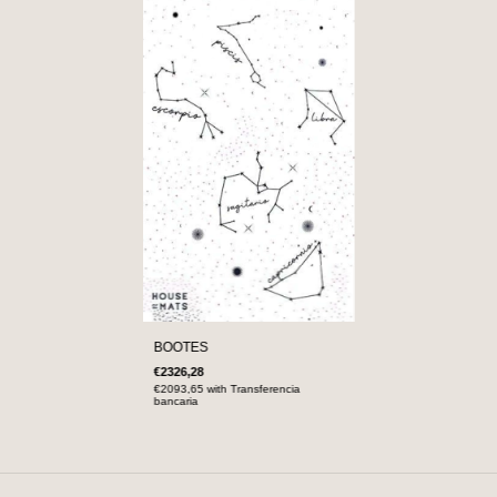
BOOTES
€2326,28
€2093,65
with
Transferencia
bancaria