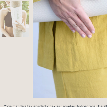
Yoga mat de alta densidad y celdas cerradas. Antibacterial. De al