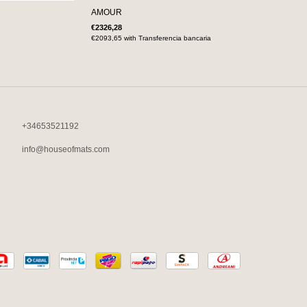
AMOUR
€2326,28
€2093,65
with
Transferencia bancaria
+34653521192
info@houseofmats.com