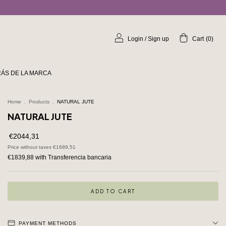
Login
/
Sign up
Cart
(
0
)
ÁS DE LA MARCA
Home
.
Products
.
NATURAL JUTE
NATURAL JUTE
€2044,31
Price without taxes
€1689,51
€1839,88
with
Transferencia bancaria
PAYMENT METHODS