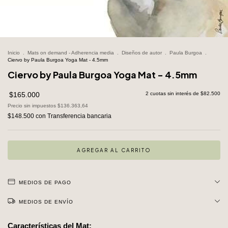
Inicio
.
Mats on demand - Adherencia media
.
Diseños de autor
.
Paula Burgoa
.
Ciervo by Paula Burgoa Yoga Mat - 4.5mm
Ciervo by Paula Burgoa Yoga Mat - 4.5mm
$165.000
2
cuotas sin interés de
$82.500
Precio sin impuestos
$136.363,64
$148.500
con
Transferencia bancaria
MEDIOS DE PAGO
MEDIOS DE ENVÍO
Características del Mat: