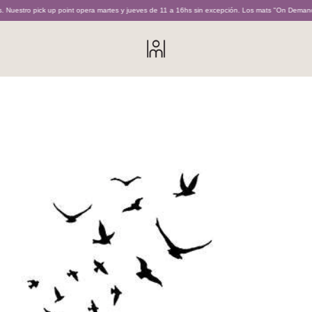
 up point opera martes y jueves de 11 a 16hs sin excepción. Los mats "On Demand" son realiza