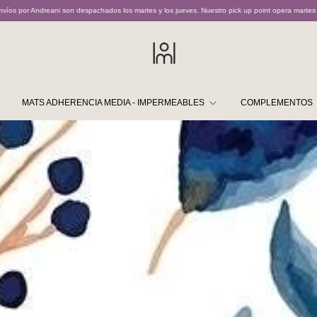
s los martes y los jueves. Nuestro pick up point opera martes y jueves de 11 a 16hs sin excep
MATS ADHERENCIA MEDIA - IMPERMEABLES
COMPLEMENTOS