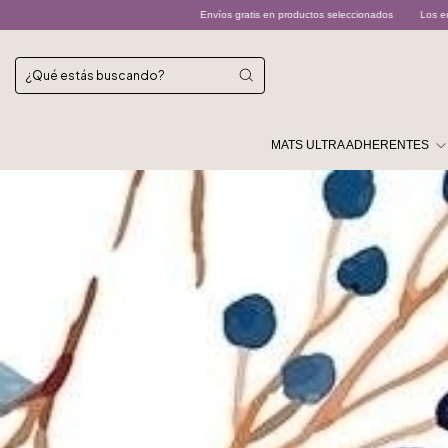
Envíos gratis en productos seleccionados
Los envíos por Andreani son despachado
MATS ULTRA ADHERENTES