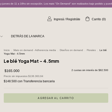
ción. Los mats "On Demand" son realizados bajo pedido y pueden demorar entre 5 y 10 días hábi
Ingresá
/
Registráte
Carrito
(
0
)
DETRÁS DE LA MARCA
Inicio
.
Mats on demand - Adherencia media
.
Diseños on demand
.
Florales
.
Le blé
Yoga Mat - 4.5mm
Le blé Yoga Mat - 4.5mm
$165.000
2
cuotas sin interés de
$82.500
Precio sin impuestos
$136.363,64
$148.500
con
Transferencia bancaria