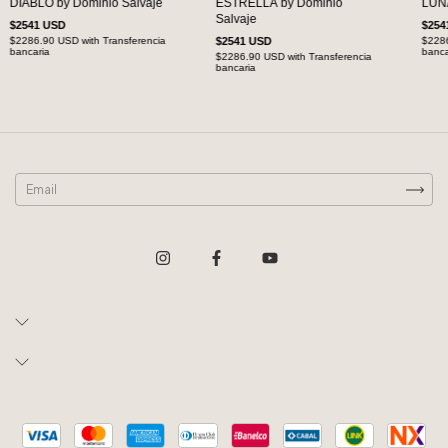
DIABLO by Dominio Salvaje
ESTRELLA by Dominio
LUNA
Salvaje
$2541 USD
$254
$2286.90 USD
with
Transferencia
$2541 USD
$228
bancaria
banca
$2286.90 USD
with
Transferencia
bancaria