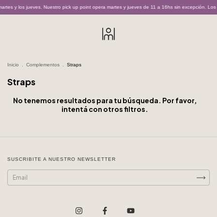
tes y los jueves. Nuestro pick up point opera martes y jueves de 11 a 16hs sin excepción. Los
Inicio
.
Complementos
.
Straps
Straps
No tenemos resultados para tu búsqueda. Por favor,
intentá con otros filtros.
SUSCRIBITE A NUESTRO NEWSLETTER