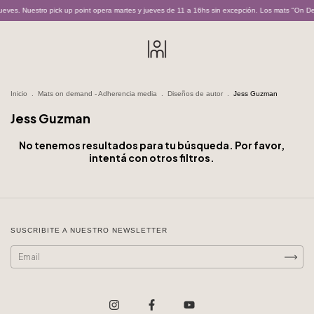
eves. Nuestro pick up point opera martes y jueves de 11 a 16hs sin excepción. Los mats "On De
Inicio
.
Mats on demand - Adherencia media
.
Diseños de autor
.
Jess Guzman
Jess Guzman
No tenemos resultados para tu búsqueda. Por favor,
intentá con otros filtros.
SUSCRIBITE A NUESTRO NEWSLETTER