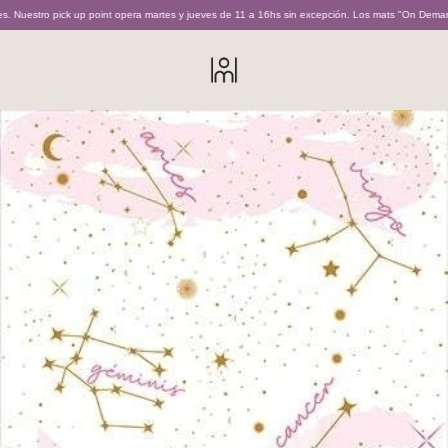
pick up point opera martes y jueves de 11 a 16hs sin excepción. Los mats "On Demand" son real