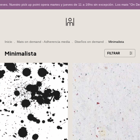
es. Nuestro pick up point opera martes y jueves de 11 a 16hs sin excepción. Los mats "On Dema
Inicio
.
Mats on demand - Adherencia media
.
Diseños on demand
.
Minimalista
Minimalista
FILTRAR