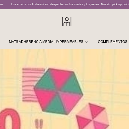
ni son despachados los martes y los jueves. Nuestro pick up point opera martes y jueves de 11
MATS ADHERENCIA MEDIA - IMPERMEABLES
COMPLEMENTOS