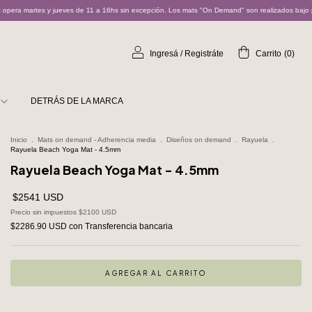
 a 16hs sin excepción. Los mats "On Demand" son realizados bajo pedido y pueden demorar entre
Ingresá
/
Registráte
Carrito
(
0
)
DETRÁS DE LA MARCA
Inicio
.
Mats on demand - Adherencia media
.
Diseños on demand
.
Rayuela
.
Rayuela Beach Yoga Mat - 4.5mm
Rayuela Beach Yoga Mat - 4.5mm
$2541 USD
Precio sin impuestos
$2100 USD
$2286.90 USD
con
Transferencia bancaria