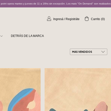
es y jueves de 11 a 16hs sin excepción. Los mats "On Demand" son realizados bajo pedido y pue
Ingresá
/
Registráte
Carrito
(
0
)
DETRÁS DE LA MARCA