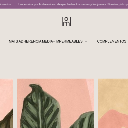
nvíos por Andreani son despachados los martes y los jueves. Nuestro pick up point opera mart
MATS ADHERENCIA MEDIA - IMPERMEABLES
COMPLEMENTOS