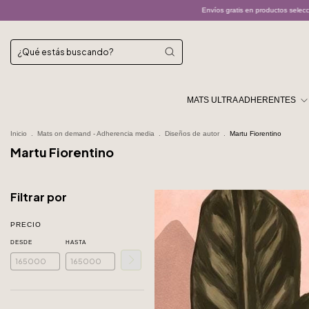
Envíos gratis en productos seleccionados
Los e
MATS ULTRA ADHERENTES
Inicio
.
Mats on demand - Adherencia media
.
Diseños de autor
.
Martu Fiorentino
Martu Fiorentino
Filtrar por
PRECIO
DESDE
HASTA