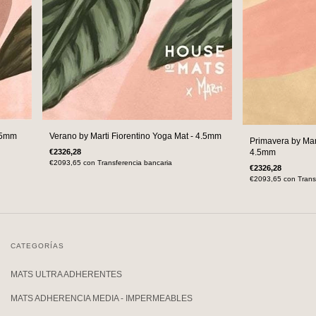
4.5mm
Verano by Marti Fiorentino Yoga Mat - 4.5mm
Primavera by Mar
4.5mm
€2326,28
€2093,65
con
Transferencia bancaria
€2326,28
€2093,65
con
Trans
CATEGORÍAS
MATS ULTRA ADHERENTES
MATS ADHERENCIA MEDIA - IMPERMEABLES