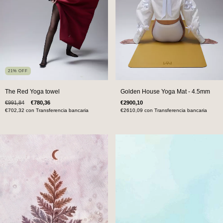
21
%
OFF
The Red Yoga towel
Golden House Yoga Mat - 4.5mm
€991,84
€780,36
€2900,10
€702,32
con
Transferencia bancaria
€2610,09
con
Transferencia bancaria