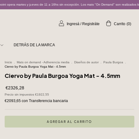
ves de 11 a 16hs sin excepción. Los mats "On Demand" son realizados bajo pedido y pueden demo
Ingresá
/
Registráte
Carrito
(
0
)
DETRÁS DE LA MARCA
Inicio
.
Mats on demand - Adherencia media
.
Diseños de autor
.
Paula Burgoa
.
Ciervo by Paula Burgoa Yoga Mat - 4.5mm
Ciervo by Paula Burgoa Yoga Mat - 4.5mm
€2326,28
Precio sin impuestos
€1922,55
€2093,65
con
Transferencia bancaria