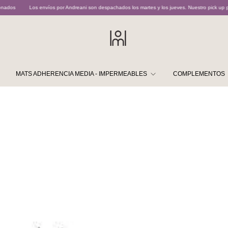
or Andreani son despachados los martes y los jueves. Nuestro pick up point opera martes y jue
MATS ADHERENCIA MEDIA - IMPERMEABLES
COMPLEMENTOS