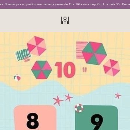
ick up point opera martes y jueves de 11 a 16hs sin excepción. Los mats "On Demand" son reali