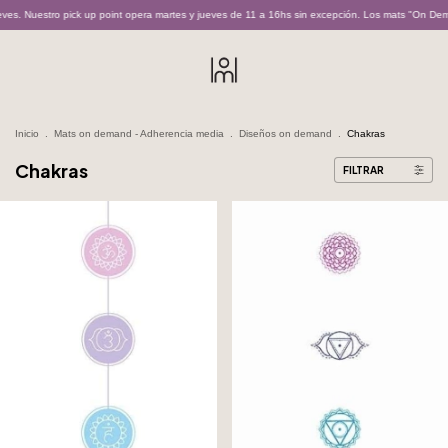
es. Nuestro pick up point opera martes y jueves de 11 a 16hs sin excepción. Los mats "On Dema
Inicio
.
Mats on demand - Adherencia media
.
Diseños on demand
.
Chakras
Chakras
FILTRAR