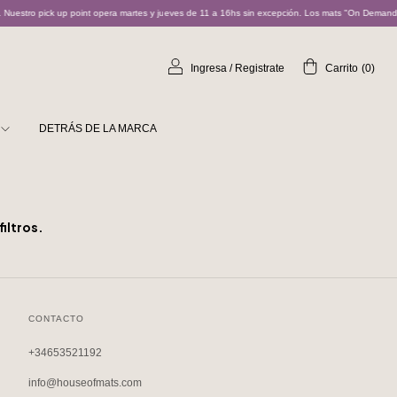
uestro pick up point opera martes y jueves de 11 a 16hs sin excepción. Los mats "On Demand" s
Ingresa
/
Registrate
Carrito
(
0
)
DETRÁS DE LA MARCA
iltros.
CONTACTO
+34653521192
info@houseofmats.com