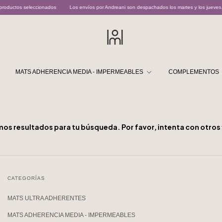
roductos seleccionados
Los envíos por Andreani son despachados los martes y los jueves. N
MATS ADHERENCIA MEDIA - IMPERMEABLES
COMPLEMENTOS
os resultados para tu búsqueda. Por favor, intenta con otros f
CATEGORÍAS
MATS ULTRA ADHERENTES
MATS ADHERENCIA MEDIA - IMPERMEABLES