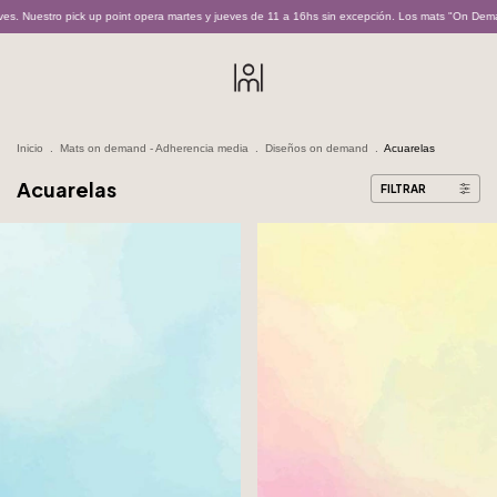
stro pick up point opera martes y jueves de 11 a 16hs sin excepción. Los mats "On Demand" son
Inicio
.
Mats on demand - Adherencia media
.
Diseños on demand
.
Acuarelas
Acuarelas
FILTRAR