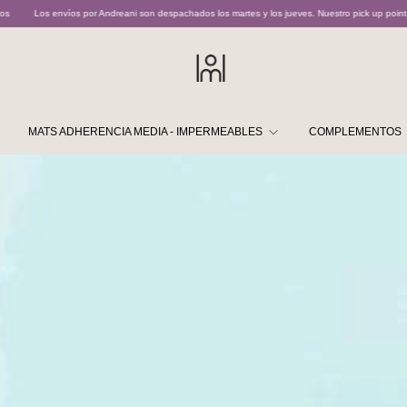
ni son despachados los martes y los jueves. Nuestro pick up point opera martes y jueves de 11
MATS ADHERENCIA MEDIA - IMPERMEABLES
COMPLEMENTOS