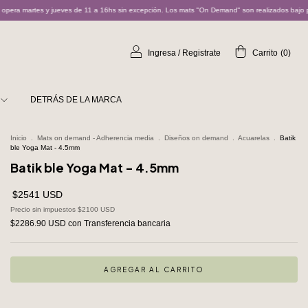
 a 16hs sin excepción. Los mats "On Demand" son realizados bajo pedido y pueden demorar entre
Ingresa
/
Registrate
Carrito
(
0
)
DETRÁS DE LA MARCA
Inicio
.
Mats on demand - Adherencia media
.
Diseños on demand
.
Acuarelas
.
Batik
ble Yoga Mat - 4.5mm
Batik ble Yoga Mat - 4.5mm
$2541 USD
Precio sin impuestos
$2100 USD
$2286.90 USD
con
Transferencia bancaria