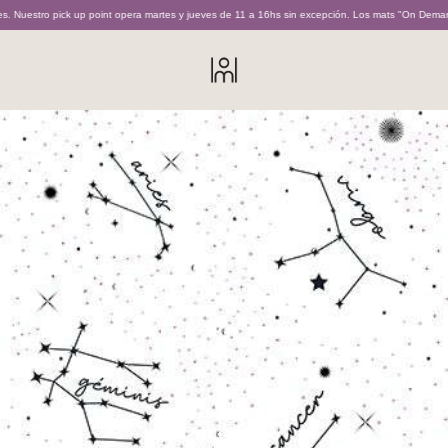
ick up point opera martes y jueves de 11 a 16hs sin excepción. Los mats "On Demand" son reali