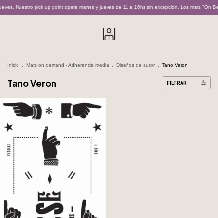
eves. Nuestro pick up point opera martes y jueves de 11 a 16hs sin excepción. Los mats "On De
Inicio
.
Mats on demand - Adherencia media
.
Diseños de autor
.
Tano Veron
Tano Veron
FILTRAR