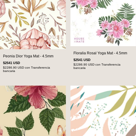
Floralia Rosal Yoga Mat - 4.5mm
Peonia Dior Yoga Mat - 4.5mm
$2541 USD
$2541 USD
$2286.90 USD
con
Transferencia
$2286.90 USD
con
Transferencia
bancaria
bancaria