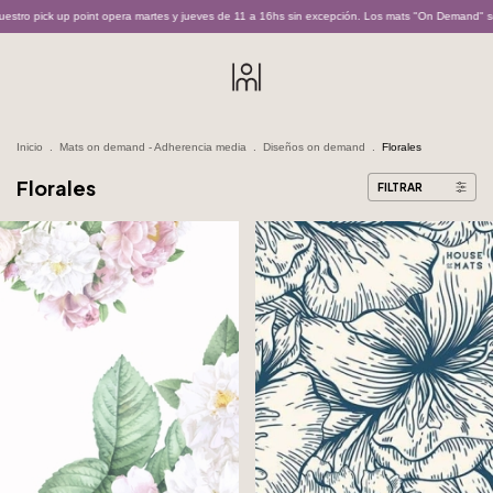
rtes y jueves de 11 a 16hs sin excepción. Los mats "On Demand" son realizados bajo pedido y p
Inicio
.
Mats on demand - Adherencia media
.
Diseños on demand
.
Florales
Florales
FILTRAR