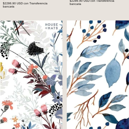
$2286.90 USD
con
Transferencia
$2286.90 USD
con
Transferencia
bancaria
bancaria