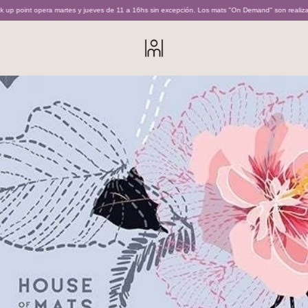
int opera martes y jueves de 11 a 16hs sin excepción. Los mats "On Demand" son realizados ba