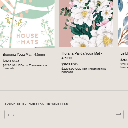
Floraria Pálida Yoga Mat -
Le b
Begonia Yoga Mat - 4.5mm
4.5mm
$254
$2541 USD
$2541 USD
$228
$2286.90 USD
con
Transferencia
banca
bancaria
$2286.90 USD
con
Transferencia
bancaria
SUSCRIBITE A NUESTRO NEWSLETTER