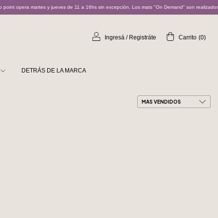
martes y jueves de 11 a 16hs sin excepción. Los mats "On Demand" son realizados bajo pedido 
Ingresá
/
Registráte
Carrito
(
0
)
DETRÁS DE LA MARCA