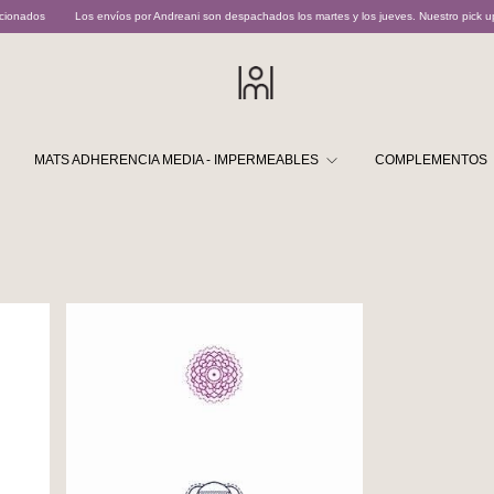
Los envíos por Andreani son despachados los martes y los jueves. Nuestro pick up point opera 
MATS ADHERENCIA MEDIA - IMPERMEABLES
COMPLEMENTOS