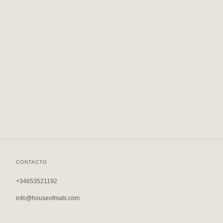
CONTACTO
+34653521192
info@houseofmats.com