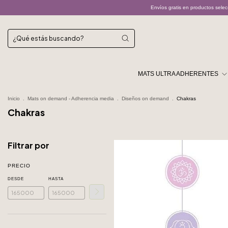
Envíos gratis en productos seleccionados
MATS ULTRA ADHERENTES
Inicio
.
Mats on demand - Adherencia media
.
Diseños on demand
.
Chakras
Chakras
Filtrar por
PRECIO
DESDE
HASTA